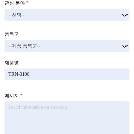
관심 분야
Product
품목군
제품명
Regional questions
Questions
메시지