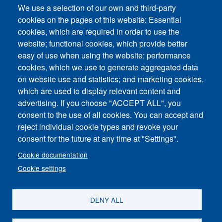
We use a selection of our own and third-party
제출
cookies on the pages of this website: Essential
cookies, which are required in order to use the
website; functional cookies, which provide better
easy of use when using the website; performance
cookies, which we use to generate aggregated data
on website use and statistics; and marketing cookies,
Footer vertical
which are used to display relevant content and
문의
advertising. If you choose "ACCEPT ALL", you
consent to the use of all cookies. You can accept and
뉴스 및 이벤트
reject individual cookie types and revoke your
consent for the future at any time at "Settings".
사이트 맵
Cookie documentation
각인
Cookie settings
개인정보 보호정책
DENY ALL